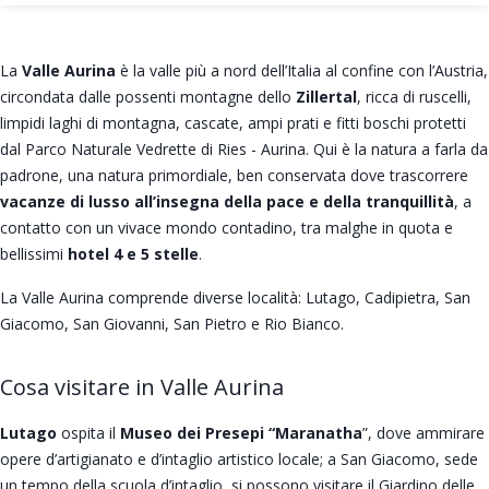
La
Valle Aurina
è la valle più a nord dell’Italia al confine con l’Austria,
circondata dalle possenti montagne dello
Zillertal
, ricca di ruscelli,
limpidi laghi di montagna, cascate, ampi prati e fitti boschi protetti
dal Parco Naturale Vedrette di Ries - Aurina. Qui è la natura a farla da
padrone, una natura primordiale, ben conservata dove trascorrere
vacanze di lusso all’insegna della pace e della tranquillità
, a
contatto con un vivace mondo contadino, tra malghe in quota e
bellissimi
hotel 4 e 5 stelle
.
La Valle Aurina comprende diverse località: Lutago, Cadipietra, San
Giacomo, San Giovanni, San Pietro e Rio Bianco.
Cosa visitare in Valle Aurina
Lutago
ospita il
Museo dei Presepi “Maranatha
”, dove ammirare
opere d’artigianato e d’intaglio artistico locale; a San Giacomo, sede
un tempo della scuola d’intaglio, si possono visitare il Giardino delle