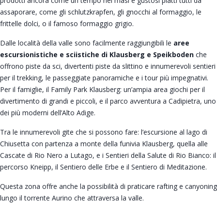
prodotti ancora come un tempo nei masi e gustosi piatti tutti da
assaporare, come gli schlutzkrapfen, gli gnocchi al formaggio, le
frittelle dolci, o il famoso formaggio grigio.
Dalle località della valle sono facilmente raggiungibili le
aree
escursionistiche e sciistiche di Klausberg e Speikboden
che
offrono piste da sci, divertenti piste da slittino e innumerevoli sentieri
per il trekking, le passeggiate panoramiche e i tour più impegnativi.
Per il famiglie, il Family Park Klausberg: un’ampia area giochi per il
divertimento di grandi e piccoli, e il parco avventura a Cadipietra, uno
dei più moderni dell’Alto Adige.
Tra le innumerevoli gite che si possono fare: l’escursione al lago di
Chiusetta con partenza a monte della funivia Klausberg, quella alle
Cascate di Rio Nero a Lutago, e i Sentieri della Salute di Rio Bianco: il
percorso Kneipp, il Sentiero delle Erbe e il Sentiero di Meditazione.
Questa zona offre anche la possibilità di praticare rafting e canyoning
lungo il torrente Aurino che attraversa la valle.