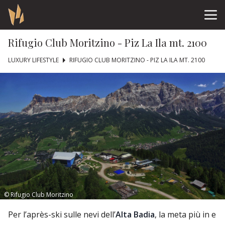
Rifugio Club Moritzino - Piz La Ila mt. 2100
LUXURY LIFESTYLE
RIFUGIO CLUB MORITZINO - PIZ LA ILA MT. 2100
© Rifugio Club Moritzino
Per l’après-ski sulle nevi dell’
Alta Badia
, la meta più in e