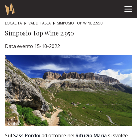
LOCALITÀ
VAL DI FASSA
SIMPOSIO TOP WINE 2.950
Simposio Top Wine 2.950
Data evento 15-10-2022
© iStock
Sul
Sass Pordoi
ad ottobre nel
Rifugio Maria
si svolge