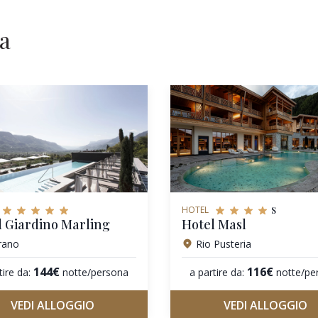
na
s
HOTEL
l Giardino Marling
Hotel Masl
rano
Rio Pusteria
144€
116€
tire da:
notte/persona
a partire da:
notte/pe
VEDI ALLOGGIO
VEDI ALLOGGIO