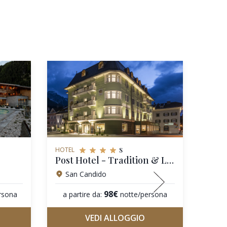
s
HOTEL
HOTEL
Post Hotel - Tradition & Lifestyle - Adults Only
ADLE
San Candido
Bo
98€
rsona
a partire da:
notte/persona
a pa
VEDI ALLOGGIO