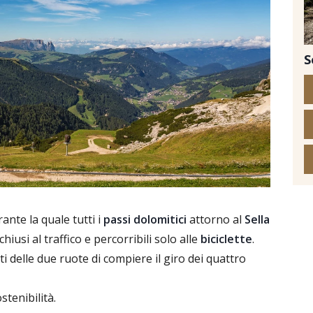
S
© i
nte la quale tutti i
passi dolomitici
attorno al
Sella
usi al traffico e percorribili solo alle
biciclette
.
 delle due ruote di compiere il giro dei quattro
stenibilità.