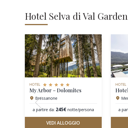
Hotel Selva di Val Garde
HOTEL
HOTEL
My Arbor – Dolomites
Hote
Bressanone
Me
245€
a partire da:
notte/persona
a par
VEDI ALLOGGIO