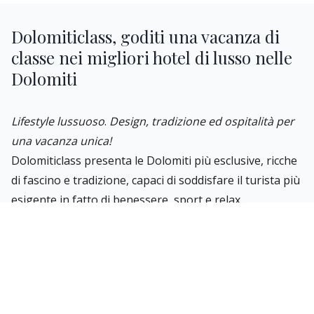
Dolomiticlass, goditi una vacanza di
classe nei migliori hotel di lusso nelle
Dolomiti
Lifestyle lussuoso
.
Design, tradizione ed ospitalità per
una vacanza unica!
Dolomiticlass presenta le Dolomiti più esclusive, ricche
di fascino e tradizione, capaci di soddisfare il turista più
esigente in fatto di benessere, sport e relax.
Troverete hotel di lusso 4 e 5 stelle, selezionati e
garantiti, che si contraddistinguono per charme, stile,
servizi unici (golf hotel, sport hotel, wellness hotel,
design hotel), inseriti in zone e località famose delle
Dolomiti di Alto Adige, Trentino e Veneto.